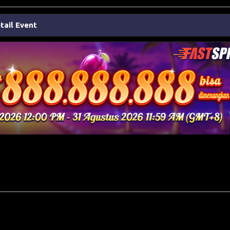
tail Event