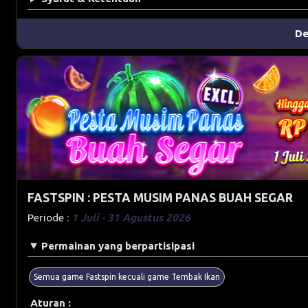
De
FASTSPIN : PESTA MUSIM PANAS BUAH SEGAR
Periode :
1 Juli - 31 Agustus 2026
Permainan yang berpartisipasi
Semua game Fastspin kecuali game Tembak Ikan
Aturan :