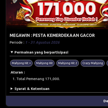
MEGAWIN : PESTA KEMERDEKAAN GACOR
Periode :
1 - 31 Agustus 2026
Permainan yang berpartisipasi
Mahjong Hit +
Mahjong Hit
Mahjong Hit 2
Crazy Mahjong
Aturan :
Total Pemenang 171,000.
Syarat & Ketentuan
De