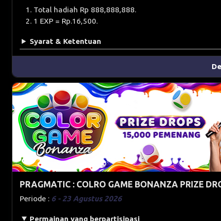
Total hadiah Rp 888,888,888.
1 EXP = Rp.16,500.
Syarat & Ketentuan
De
PRAGMATIC : COLRO GAME BONANZA PRIZE DR
Periode :
6 - 23 Agustus 2026
Permainan yang berpartisipasi