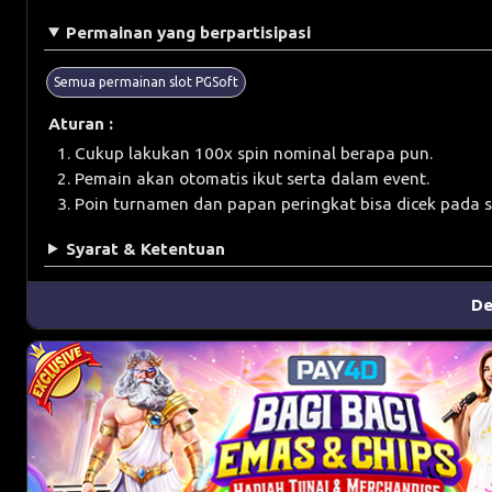
Permainan yang berpartisipasi
Semua permainan slot PGSoft
Aturan :
Cukup lakukan 100x spin nominal berapa pun.
Pemain akan otomatis ikut serta dalam event.
Poin turnamen dan papan peringkat bisa dicek pada 
Syarat & Ketentuan
De