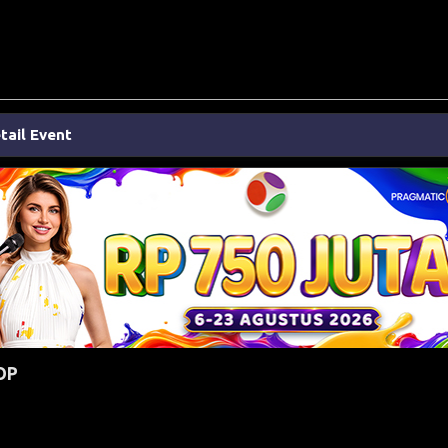
tail Event
OP