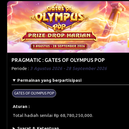
PRAGMATIC : GATES OF OLYMPUS POP
Periode :
3 Agustus 2026 - 28 September 2026
Permainan yang berpartisipasi
GATES OF OLYMPUS POP
Aturan :
Total hadiah senilai Rp 68,780,250,000.
Syarat & Ketentuan